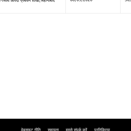
ण-जिला आपदा प्रबंधन शाखा,जहानाबाद
वेबसाइट नीति
सहायता
हमसे संपर्क करें
प्रतिक्रिया