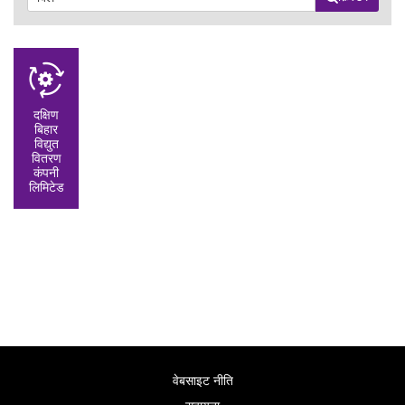
दक्षिण
बिहार
विद्युत
वितरण
कंपनी
लिमिटेड
वेबसाइट नीति